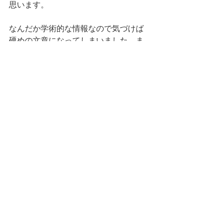
思います。
なんだか学術的な情報なので気づけば
硬めの文章になってしまいました。ま
た、次回も香りの面白い実験などをご
紹介したいと思います。
では！
香りの効果
香りの効果
すべて表示
最新記事