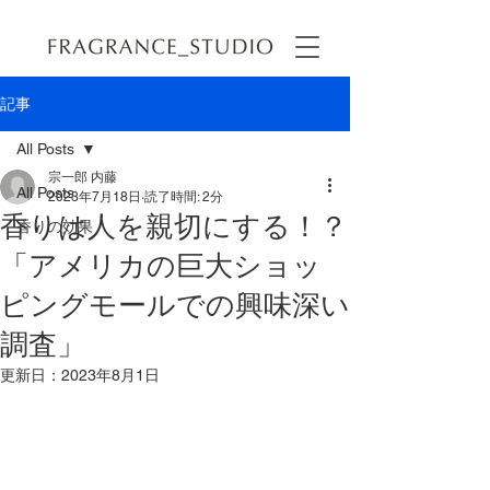
記事
All Posts
宗一郎 内藤
All Posts
2023年7月18日
読了時間: 2分
香りは人を親切にする！？
香りの効果
「アメリカの巨大ショッ
ピングモールでの興味深い
調査」
更新日：
2023年8月1日