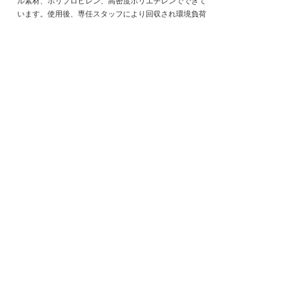
ル素材、ポリプロピレン、高密度ポリエチレンでできて
います。使用後、専任スタッフにより回収され環境負荷
をかけずにリサイクルされています。
より詳しく知りたい方は画像を
クリックいただき
フィルメニッヒ社の
サイトでご確認ください。
​VOC/揮発性有機化合物
AirQ拡散技術はコンピューター制御されEPA ,VOC ,IFRA
,RIFM ,TSCA ,OSHAの厳しい基準に準拠しています。ま
た、VOCは光化学スモックやその他の環境へ悪影響を及
ぼす汚染物質です。AirQに含まれるVOC濃度はVOCに関
する最も厳しい規制で定められたレベルをはるかに下回
ります。