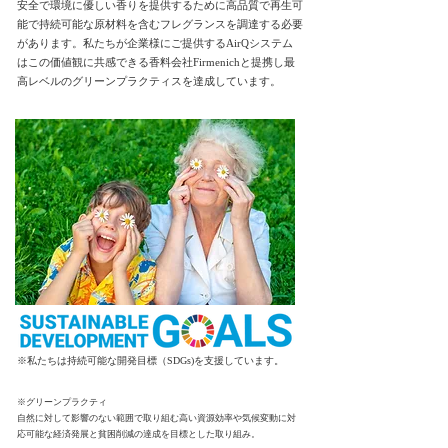
安全で環境に優しい香りを提供するために高品質で再生可
能で持続可能な原材料を含むフレグランスを調達する必要
があります。私たちが企業様にご提供するAirQシステム
はこの価値観に共感できる香料会社Firmenichと提携し最
高レベルのグリーンプラクティスを達成しています。
​※私たちは持続可能な開発目標（SDGs)を支援しています。
※グリーンプラクティ
​自然に対して影響のない範囲で取り組む高い資源効率や気候変動に対
応可能な経済発展と貧困削減の達成を目標とした取り組み。