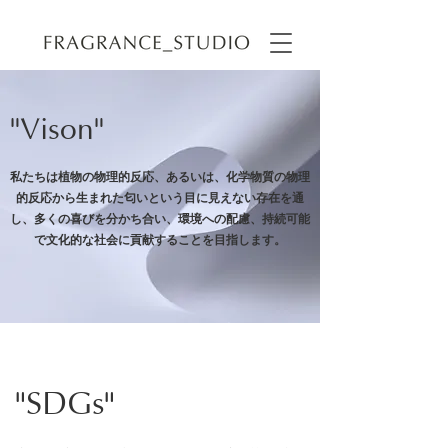
​"Vison"
私たちは植物の物理的反応、あるいは、化学物質の物理
的反応から生まれた匂いという目に見えない存在を通
し、多くの喜びを分かち合い、​環境への配慮、持続可能
で文化的な社会に貢献することを目指します。
​"SDGs"