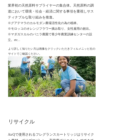
業界初の天然原料サプライヤーの集合体。天然原料の調
達において環境・社会・経済に関する事項を重視しサス
ティナブルな取り組みを推進。
※グアテマラの
カルモダン農場活性化の為の植林。
※モロッコのオレンジフラワー摘み取り、女性雇用の創出。
​※マダガスカルのバニラ農園で青少年農業訓練センターの設
立。etc...
より詳しく知りたい方は画像を
クリックいただき
フィルメニッヒ社の
サイトでご確認ください。
​リサイクル
​AirQで使用されるフレグランスカートリッジはリサイク